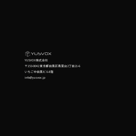
YUSVOX株式会社
〒153-0042 東京都目黒区青葉台2丁目21-6
いちご中目黒ビル8階
info@yusvox.jp