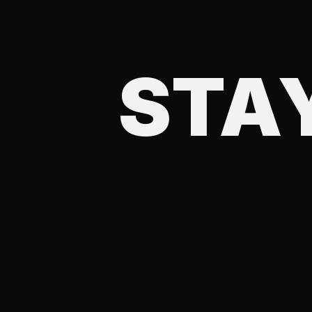
ED.
STA