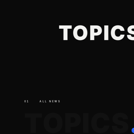
EWS
TOPIC
01
ALL NEWS
T
O
P
I
C
S