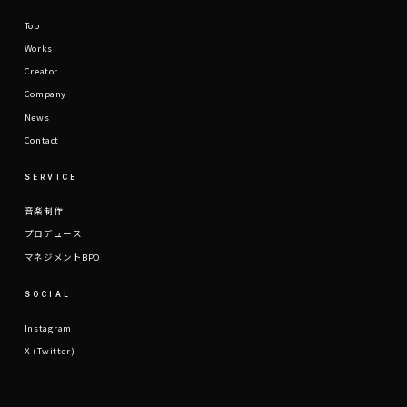
Top
Works
Creator
Company
News
Contact
SERVICE
音楽制作
プロデュース
マネジメントBPO
SOCIAL
Instagram
X (Twitter)