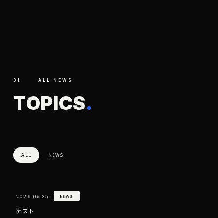
01
ALL NEWS
T
O
P
I
C
S
.
ALL
NEWS
2026.06.25
NEWS
テスト