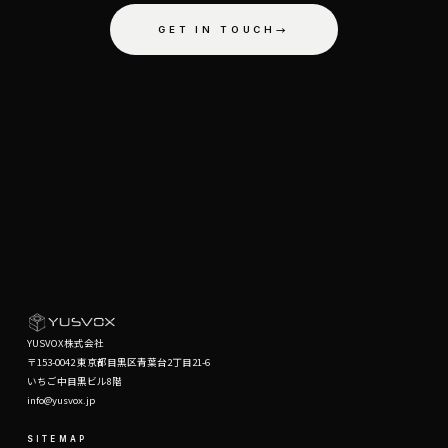
GET IN TOUCH
→
YUSVOX株式会社
〒153-0042 東京都目黒区青葉台2丁目21-6
いちご中目黒ビル8階
info@yusvox.jp
SITEMAP