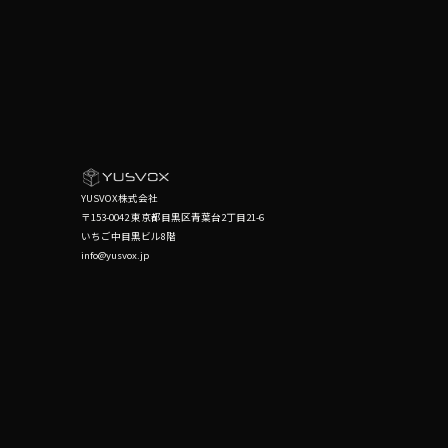
YUSVOX株式会社
〒153-0042 東京都目黒区青葉台2丁目21-6
いちご中目黒ビル8階
info@yusvox.jp