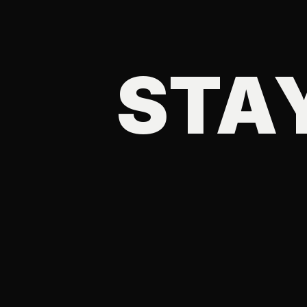
ED.
STA