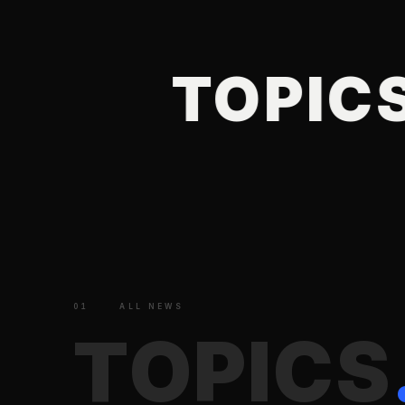
EWS
TOPIC
01
ALL NEWS
T
O
P
I
C
S