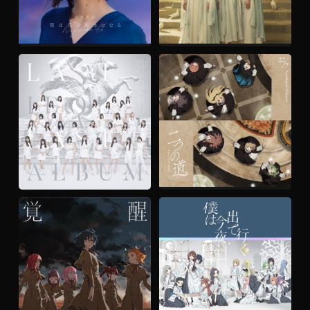
『明日がある理由』
『偶然の答え』
乃木坂46
櫻坂46
LISTEN →
LISTEN →
『あちこちに残された走り書きの意
『僕たちは空を見る』
味』
ラストアイドル
22/7
LISTEN →
LISTEN →