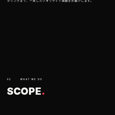
タリングまで、一貫したクオリティで楽曲をお届けします。
02
WHAT WE DO
S
C
O
P
E
.