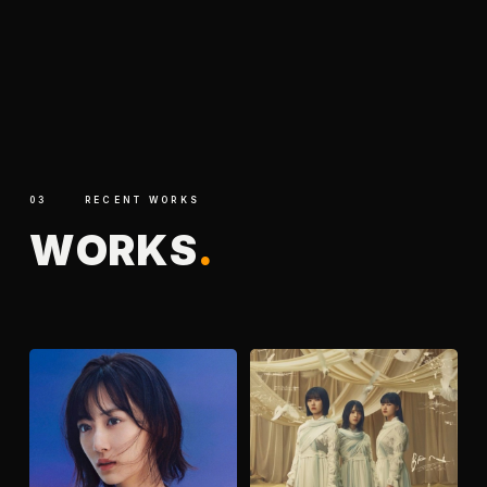
03
RECENT WORKS
W
O
R
K
S
.