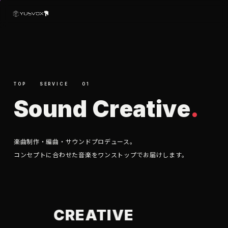
TOP
SERVICE
01
S
o
u
n
d
C
r
e
a
t
i
v
e
.
楽曲制作・編曲・サウンドプロデュース。
コンセプトに合わせた音楽をワンストップでお届けします。
OUND
CREATIVE
COMPOSIT