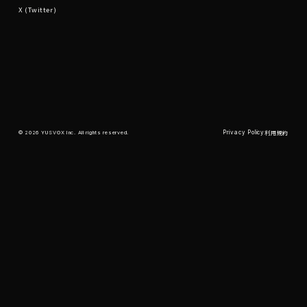
X (Twitter)
YUSVOX
Privacy Policy
© 2026 YUSVOX Inc. All rights reserved.
利用規約