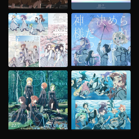
『覚醒』
『僕のホロスコープ』
22/7
22/7
LISTEN →
LISTEN →
『神様だって決められない』
『打ち上げ花火の拒否権』
22/7
22/7
LISTEN →
LISTEN →
『春雷の頃』
『YESとNOの間に』