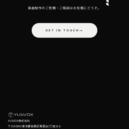
SOU
楽曲制作のご依頼・ご相談はお気軽にどうぞ。
GET IN TOUCH
→
YUSVOX株式会社
〒153-0042 東京都目黒区青葉台2丁目21-6