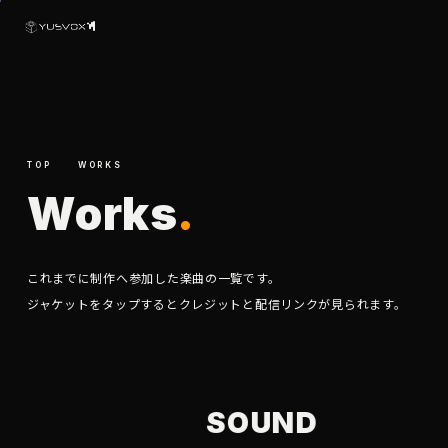
TOP
WORKS
W
o
r
k
s
.
これまでに制作へ参加した楽曲の一覧です。
ジャケットをタップするとクレジットと配信リンクが見られます。
COGRAPHY
SOUND
CREATIV