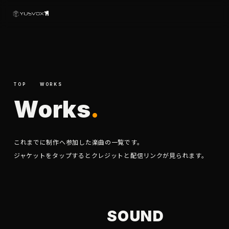
TOP
WORKS
W
o
r
k
s
.
これまでに制作へ参加した楽曲の一覧です。
ジャケットをタップするとクレジットと配信リンクが見られます。
COGRAPHY
SOUND
CREATIV