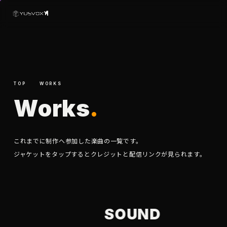
TOP
WORKS
W
o
r
k
s
.
これまでに制作へ参加した楽曲の一覧です。
ジャケットをタップするとクレジットと配信リンクが見られます。
COGRAPHY
SOUND
CREATIV