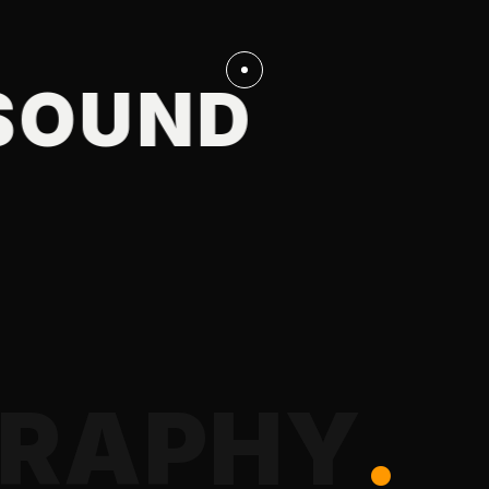
RA
UND
CREAT
R
A
P
H
Y
.