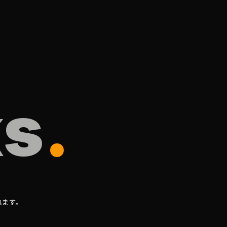
k
s
.
れます。