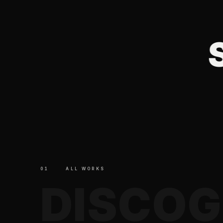
OG
GRAPHY
SO
01
ALL WORKS
D
I
S
C
O
G