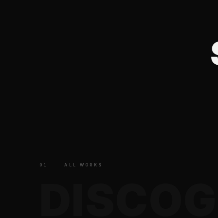
COG
OGRAPHY
S
01
ALL WORKS
D
I
S
C
O
G