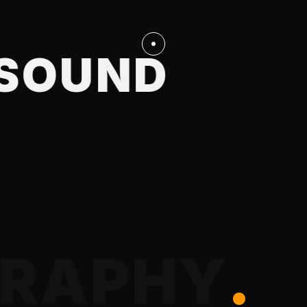
RA
OUND
CREAT
R
A
P
H
Y
.