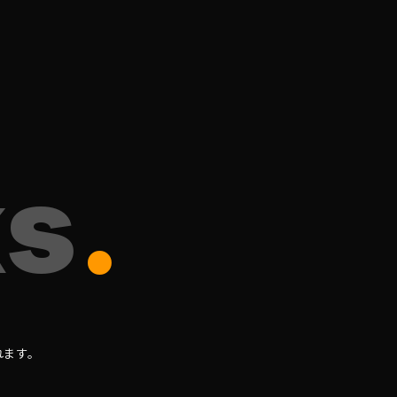
k
s
.
れます。