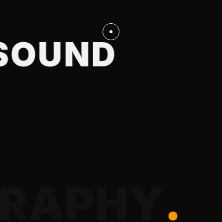
RA
UND
CREAT
R
A
P
H
Y
.