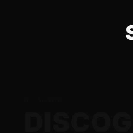
OG
GRAPHY
SO
01
ALL WORKS
D
I
S
C
O
G