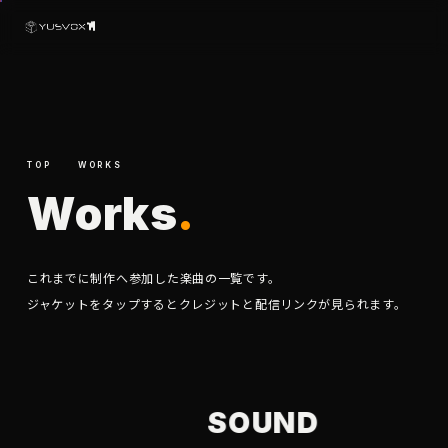
TOP
WORKS
W
o
r
k
s
.
これまでに制作へ参加した楽曲の一覧です。
ジャケットをタップするとクレジットと配信リンクが見られます。
COGRAPHY
SOUND
CREATIV